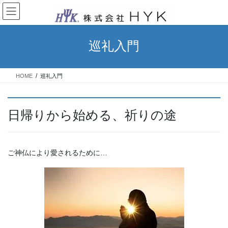
コ
ナ
ン
ビ
テ
ゲ
ン
ー
巡礼入門
ツ
シ
へ
ョ
ス
ン
HOME
巡礼入門
キ
に
ッ
移
プ
動
日帰りから始める、祈りの途
ご神仏により愛されるために…