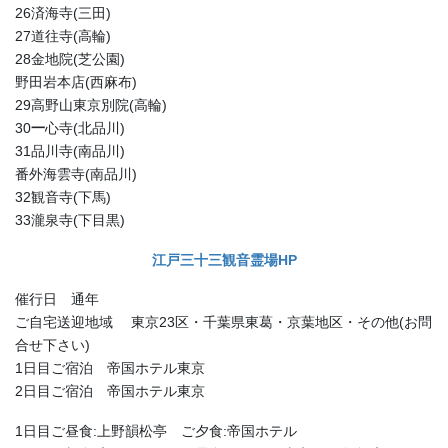
26済海寺(三田)
27道往寺(高輪)
28金地院(芝公園)
野田岩本店(西麻布)
29高野山東京別院(高輪)
30
一
心寺(北品川)
31品川寺(南品川)
番外海雲寺(南品川)
32観音寺(下馬)
33瀧泉寺(下目黒)
江戸三十三観音霊場HP
催行日 通年
ご自宅送迎地域 東京23区・千葉県東葛・京葉地区・その他(お問
合せ下さい)
1日目ご宿泊 帝国ホテル東京
2日目ご宿泊 帝国ホテル東京
1日目ご昼食:上野韻松亭 ご夕食:帝国ホテル