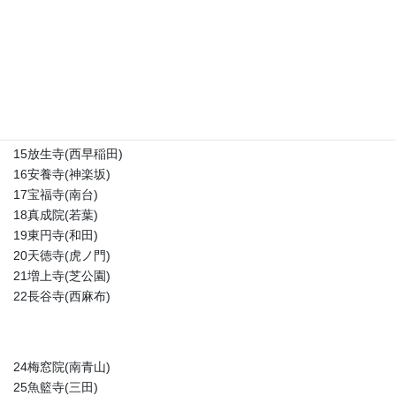
10浄心寺(向丘)
11圓乗寺(白山)
12伝通院(小石川)
13護国寺(大塚)
14金乗院(高田)
15放生寺(西早稲田)
16安養寺(神楽坂)
17宝福寺(南台)
18真成院(若葉)
19東円寺(和田)
20天徳寺(虎ノ門)
21増上寺(芝公園)
22長谷寺(西麻布)
24梅窓院(南青山)
25魚籃寺(三田)