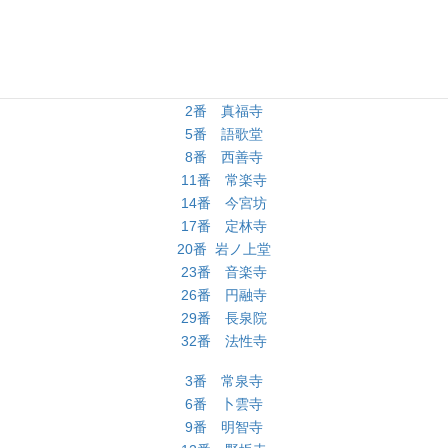
25番 久昌寺
28番 橋立堂
31番 観音院
34番 水潜寺
2番 真福寺
5番 語歌堂
8番 西善寺
11番 常楽寺
14番 今宮坊
17番 定林寺
20番 岩ノ上堂
23番 音楽寺
26番 円融寺
29番 長泉院
32番 法性寺
3番 常泉寺
6番 卜雲寺
9番 明智寺