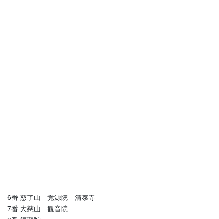
＝＝21番 龍亀山 無量寿寺 三蔵院＝＝22番 龍光山 不退院 常
福寺＝＝23番 無動山 妙智院 観音寺＝＝ロイヤルパインズホテ
ル浦和
2日目 浦和＝＝24番 平等山 阿弥陀院 善光寺＝＝25番 薬王
山 最勝院＝＝26番 並木観音堂＝＝27番 誦経山 良光院＝＝28
番 鳩井山 千手院＝＝
＝＝29番 功得山 慈眼寺 観音院＝＝箱崎山 錫杖寺 地蔵院＝
＝30番 長久山 真福寺 真乗院＝＝31番 木揃観音堂＝＝32番 補
陀洛山 清浄院 観福寺＝＝
＝＝33番 瑞塚山 定正寺＝＝番外 円通山 法福寺＝＝番外 八丁
観音堂＝＝ご自宅
1番 楽邦山 満福寺
2番 正覚山 超勝院 廓信寺
3番 本太観音堂
4番 太田窪山 普門寺
5番 馬場観音堂（三室堂）
6番 慈了山 覚源院 清泰寺
7番 大慈山 観音院