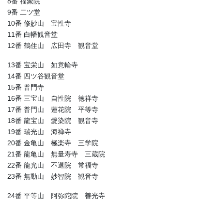
8番 福聚院
9番 二ツ堂
10番 修妙山 宝性寺
11番 白幡観音堂
12番 鶴住山 広田寺 観音堂
13番 宝栄山 如意輪寺
14番 四ツ谷観音堂
15番 普門寺
16番 三宝山 自性院 徳祥寺
17番 普門山 蓮花院 平等寺
18番 龍宝山 愛染院 観音寺
19番 瑞光山 海禅寺
20番 金亀山 極楽寺 三学院
21番 龍亀山 無量寿寺 三蔵院
22番 龍光山 不退院 常福寺
23番 無動山 妙智院 観音寺
24番 平等山 阿弥陀院 善光寺