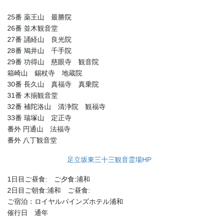
25番 薬王山 最勝院
26番 並木観音堂
27番 誦経山 良光院
28番 鳩井山 千手院
29番 功得山 慈眼寺 観音院
箱崎山 錫杖寺 地蔵院
30番 長久山 真福寺 真乗院
31番 木揃観音堂
32番 補陀洛山 清浄院 観福寺
33番 瑞塚山 定正寺
番外 円通山 法福寺
番外 八丁観音堂
足立坂東三十三観音霊場HP
1日目ご昼食: ご夕食:浦和
2日目ご朝食:浦和 ご昼食:
ご宿泊：ロイヤルパインズホテル浦和
催行日 通年