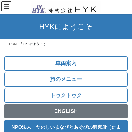
コ
ナ
ン
ビ
テ
ゲ
ン
ー
HYKにようこそ
ツ
シ
へ
ョ
ス
ン
HOME
HYKにようこそ
キ
に
ッ
移
プ
動
車両案内
旅のメニュー
トゥクトゥク
ENGLISH
NPO法人 たのしいまなびとあそびの研究所（たま