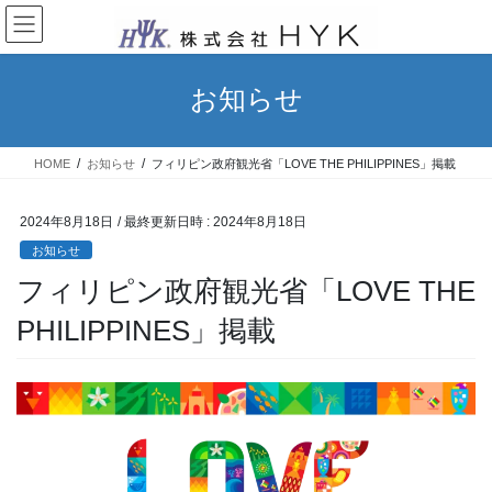
コ
ナ
ン
ビ
テ
ゲ
ン
ー
お知らせ
ツ
シ
へ
ョ
ス
ン
HOME
お知らせ
フィリピン政府観光省「LOVE THE PHILIPPINES」掲載
キ
に
ッ
移
プ
動
2024年8月18日
/ 最終更新日時 :
2024年8月18日
お知らせ
フィリピン政府観光省「LOVE THE
PHILIPPINES」掲載